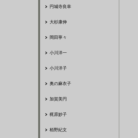
円城寺良幸
大杉康伸
岡田寧々
小川洋一
小川洋子
奥の麻衣子
加賀美円
梶原妙子
栢野紀文