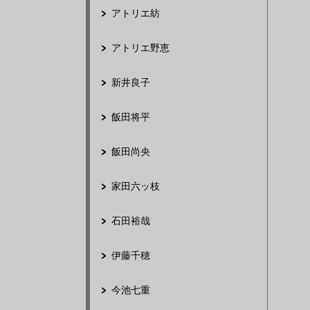
アトリエ紡
アトリエ野恵
新井良子
飯田将平
飯田尚央
家田六ッ枝
石田裕哉
伊藤千穂
今池七重