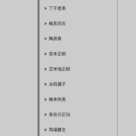
丁子恵美
鶴見宗次
陶房青
堂本正樹
苫米地正樹
永田麗子
橋本尚美
長谷川正治
馬場勝文