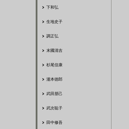
下和弘
生地史子
調正弘
末國清吉
杉尾信康
瀧本徳郎
武田朋己
武次聡子
田中修吾