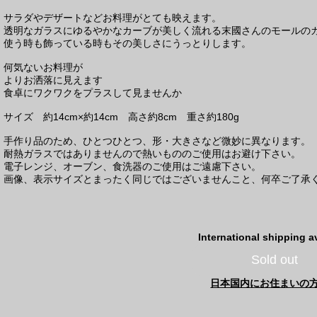
サラダやデザートなどお料理がとても映えます。
透明なガラスにゆるやかなカーブが美しく流れる末國さんのモールの
使う時も飾っている時もその美しさにうっとりします。
何気ないお料理が
よりお洒落に見えます
食卓にワクワクをプラスして見ませんか
サイズ 約14cm×約14cm 高さ約8cm 重さ約180g
手作り品のため、ひとつひとつ、形・大きさなど微妙に異なります。
耐熱ガラスではありませんので熱いもののご使用はお避け下さい。
電子レンジ、オーブン、食洗器のご使用はご遠慮下さい。
画像、表示サイズとまったく同じではございませんこと、何卒ご了承
International shipping a
Sold out
日本国内にお住まいの