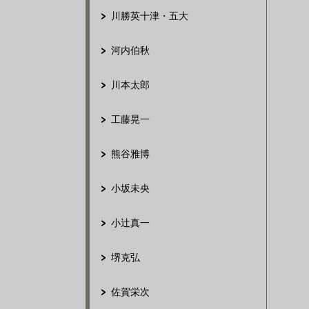
川勝英十津・五大
河内伯秋
川本太郎
工藤晃一
熊谷雅博
小坂未央
小辻真一
堺克弘
佐賀栄次