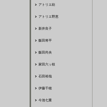
アトリエ紡
アトリエ野恵
新井良子
飯田将平
飯田尚央
家田六ッ枝
石田裕哉
伊藤千穂
今池七重