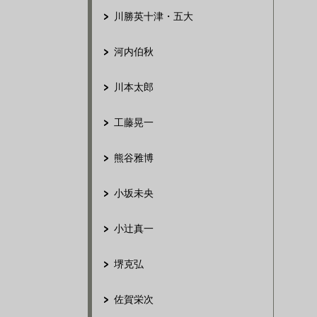
川勝英十津・五大
河内伯秋
川本太郎
工藤晃一
熊谷雅博
小坂未央
小辻真一
堺克弘
佐賀栄次