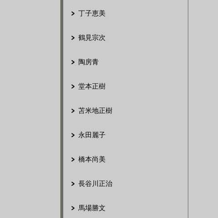
丁子恵美
鶴見宗次
陶房青
堂本正樹
苫米地正樹
永田麗子
橋本尚美
長谷川正治
馬場勝文