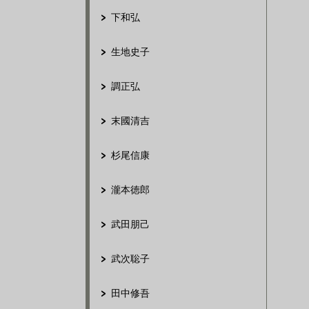
下和弘
生地史子
調正弘
末國清吉
杉尾信康
瀧本徳郎
武田朋己
武次聡子
田中修吾