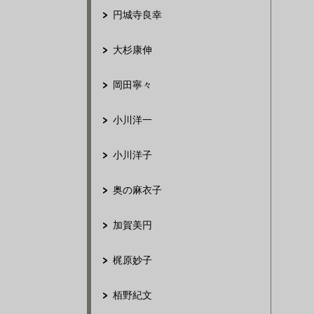
円城寺良幸
大杉康伸
岡田寧々
小川洋一
小川洋子
奥の麻衣子
加賀美円
梶原妙子
栢野紀文