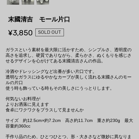
末國清吉 モール片口
¥3,850
SOLD OUT
ガラスという素材を最大限に活かすため、シンプルさ、透明度の
高さを追求し、硬質でありながら、柔らかさ、ぬくもりを感じさ
せるデザインを心がけてある末國清吉さんの作品。
冷酒やドレッシングなど出番が多い片口です。
透明なガラスにゆるやかなカーブが美しく流れる末國さんのモー
ルの片口
使う時も飾っている時もその美しさにうっとりします。
何気ないお料理が
よりお洒落に見えます
食卓にワクワクをプラスして見ませんか
サイズ 約12.5cm×約7.2cm 高さ約11.7cm 重さ約230g 最大
容量約360cc
手作り品のため、ひとつひとつ、形・大きさなど微妙に異なりま