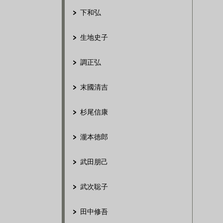
下和弘
生地史子
調正弘
末國清吉
杉尾信康
瀧本徳郎
武田朋己
武次聡子
田中修吾