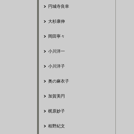
円城寺良幸
大杉康伸
岡田寧々
小川洋一
小川洋子
奥の麻衣子
加賀美円
梶原妙子
栢野紀文