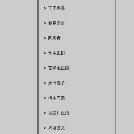
丁子恵美
鶴見宗次
陶房青
堂本正樹
苫米地正樹
永田麗子
橋本尚美
長谷川正治
馬場勝文