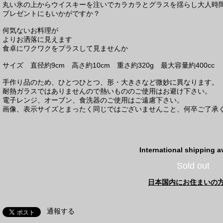
丸い氷の上からウイスキーを注いでカラカラとグラスを揺らし大人時
プレゼントにもいかがですか？
何気ないお料理が
よりお洒落に見えます
食卓にワクワクをプラスして見ませんか
サイズ 直径約9cm 高さ約10cm 重さ約320g 最大容量約400cc
手作り品のため、ひとつひとつ、形・大きさなど微妙に異なります。
耐熱ガラスではありませんので熱いもののご使用はお避け下さい。
電子レンジ、オーブン、食洗器のご使用はご遠慮下さい。
画像、表示サイズとまったく同じではございませんこと、何卒ご了承
International shipping a
Sold out
日本国内にお住まいの
通報する