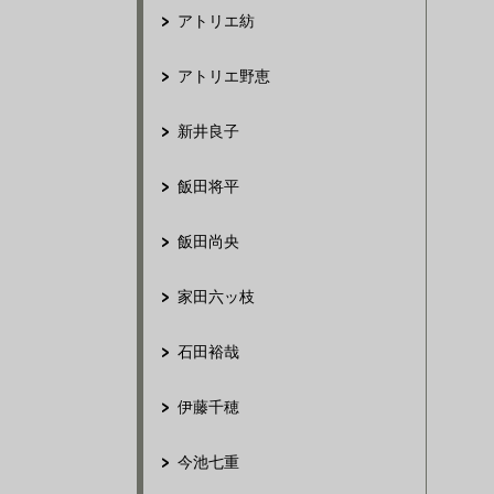
アトリエ紡
アトリエ野恵
新井良子
飯田将平
飯田尚央
家田六ッ枝
石田裕哉
伊藤千穂
今池七重