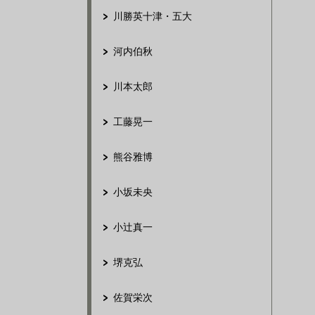
川勝英十津・五大
河内伯秋
川本太郎
工藤晃一
熊谷雅博
小坂未央
小辻真一
堺克弘
佐賀栄次